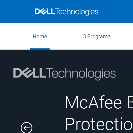
Home
O Programa
McAfee 
Protecti